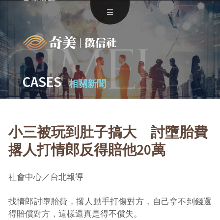
承辦流程
聯絡我們
CASES
相關新聞
小三被玩到肚子搞大 討墮胎費
撂人打情郎反得賠他20萬
社會中心／台北報導
找情郎討墮胎費，撂人動手打傷對方，自己拿不到錢還
得賠償對方，這樣還真是得不償失。