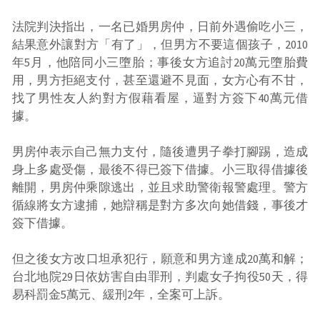
法院判決指出，一名已婚男房仲，日前外遇偷吃小三，
結果意外讓對方「有了」，但男方不要這個孩子，2010
年5月，他陪同小三墮胎；事後女方追討20萬元墮胎費
用，男方拒絕支付，甚至還避不見面，女方心有不甘，
找了男性友人約對方假藉看屋，逼對方簽下40萬元借
據。
男房仲表示自己無力支付，隨後遭男子拳打腳踢，造成
身上多處受傷，最後不得已簽下借據。小三取得借據後
離開，男房仲乘隙逃出，並且求助警衛報警處理。警方
循線將女方逮捕，她辯稱是對方多次向她借錢，事後才
簽下借據。
但之後女方改口坦承犯行，願意和男方達成20萬和解；
台北地院29日依妨害自由罪刑，判處女子拘役50天，得
易科罰金5萬元、緩刑2年，全案可上訴。